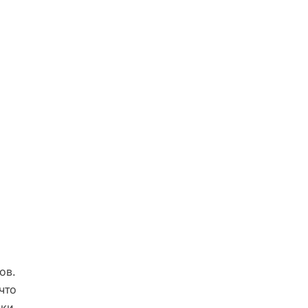
ов.
что
ки.