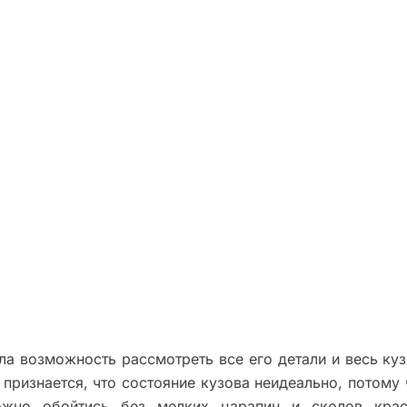
а возможность рассмотреть все его детали и весь куз
признается, что состояние кузова неидеально, потому 
ожно обойтись без мелких царапин и сколов крас