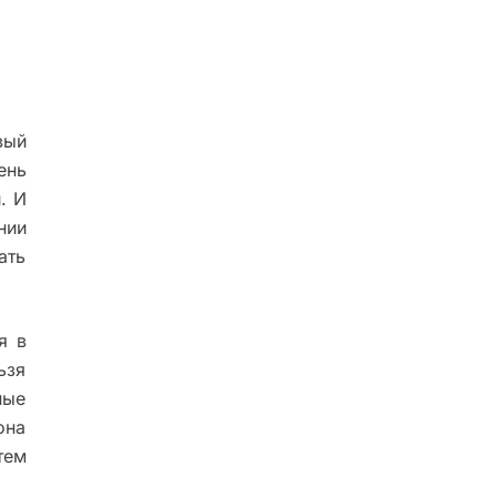
вый
ень
. И
нии
ать
я в
ьзя
ные
она
тем