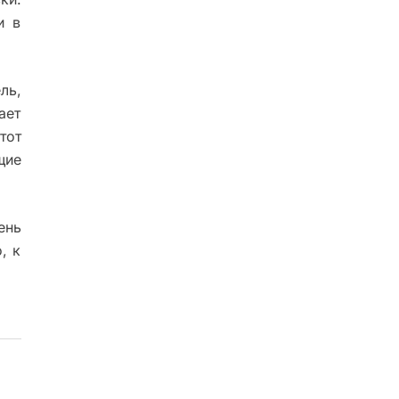
и в
ль,
ает
тот
щие
ень
, к