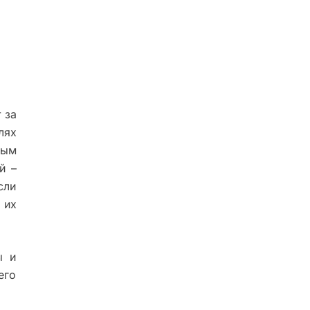
 за
лях
рым
й –
сли
 их
ы и
его