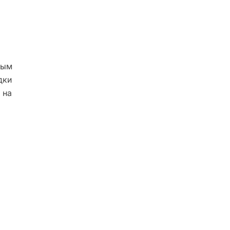
ным
дки
 на